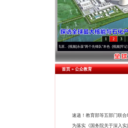
1
2
3
通运营20周年 深刻改变雪域高原..
·[视频]
永葆“两个先锋队”本色
·[视频]
牢记初心使命 
首页
»
公众教育
速递！教育部等五部门联合印发
为落实《国务院关于深入实施“