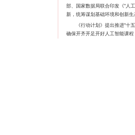
部、国家数据局联合印发《“人
新，统筹谋划基础环境和创新生
《行动计划》提出推进“十五五
确保开齐开足开好人工智能课程
传统产业相关专业的智能转型，
等学习人工智能的机会；同时，
促进人工智能与教育深度融合。
纳包容；赋能教师教学，推动构
策；赋能科学研究，积极推动人
教育智能算力服务平台（教育智
元主体协同众创生态；建立智能
来学习中心、未来实训中心。四是
制，培育高质量教育智能产品；
和中国标准“走出去”；筑牢安
《行动计划》强调，坚持把党的