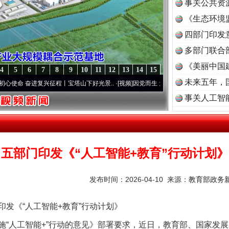
事关公共资
《生态环境
读
四部门印发
多部门联合
《美丽中国
4
5
6
7
8
9
10
11
12
13
14
15
未来五年，
奋进复兴征程丨宝塔山下好光景..
·[视频]
因党而生 为党而战——百年“纪”事⑧加强纪律.
事关人工智
五部门印发《“人工智能+教育”行动计划》
发布时间：2026-04-10 来源：
教育部政务新
《“人工智能+教育”行动计划》
人工智能+”行动的意见》部署要求，近日，教育部、国家发展