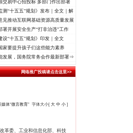
源交易中心招投标 多部门作出部署
监测“十五五”规划》发布｜全文｜解
意见推动互联网基础资源高质量发展
部署开展安全生产“打非治违”工作
建设“十五五”规划》印发｜全文
国家要提升孩子们这些能力素养
.
·[视频]
牢记初心使命 奋进复兴征程丨“转折之城”激荡..
·[视频]
牢记初心使命 奋进复兴
能发展，国务院常务会作最新部署⇒
网络推广投稿请点击这里>>
媒体“微言教育”
字体大小[
大
中
小
]
改革委、工业和信息化部、科技