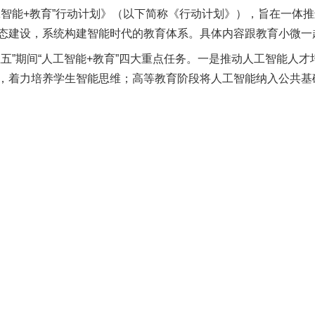
工智能+教育”行动计划》（以下简称《行动计划》），旨在一体
态建设，系统构建智能时代的教育体系。具体内容跟教育小微一
”期间“人工智能+教育”四大重点任务。一是推动人工智能人才
，着力培养学生智能思维；高等教育阶段将人工智能纳入公共基
培养适应产业变革的高技能人才；终身教育阶段汇聚开发优质教
全面提升教师的数字素养和技能，充分激发其应用人工智能创新
赋能学生学习，推动德智体美劳全面发展、满足多元化个性化学
建覆盖课前、课中、课后全环节的智能应用；赋能学校治理，实
工智能驱动的科研范式变革。三是建强“人工智能+教育”基础环
联网），提供高质量算力支撑、数据服务、模型能力和智能体工
应用能力评估体系，遴选优质成熟智能应用；建设未来教育空间
打造“人工智能+教育”开放生态。深化研究创新，推动多学科交
强化条件保障，构建契合人工智能发展的教育政策制度体系；拓
全屏障，守牢人工智能安全底线。
领导贯彻到“人工智能+教育”全过程，强化组织领导、统筹谋