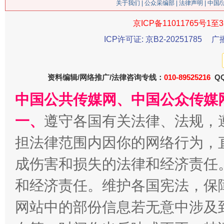
关于我们
|
公众采编部
|
法律声明
| 中国
今
京ICP备11011765号1至3
在谋一域中谋全局
ICP许可证: 京B2-20251785
广
资料编辑/网络推广/法律咨询专线：
010-89525216
QQ
中国公共传媒网、中国公众传媒
一、
遵守各国有关法律、法规，
担法律范围内因你的网络行为，
习近平的博鳌关键词
魏明
成伤害和损失的法律和经济责任
和经济责任。维护各国宪法，保
网站中的部份信息若无意中涉及