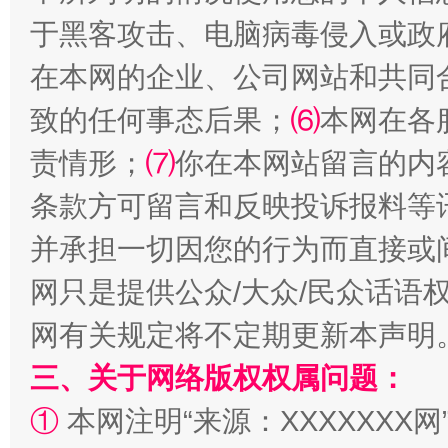
于黑客攻击、电脑病毒侵入或政
在本网的企业、公司网站和共同
致的任何事态后果；
⑹
本网在各
责情形；
⑺
你在本网站留言的内
条款方可留言和反映投诉报料等
解纷+调解+退费，一次搞定
并承担一切因您的行为而直接或
网只是提供公众/大众/民众话语
网有关规定将不定期更新本声明
三、关于网络版权权属问题：
①
本网注明“来源：XXXXXXX网