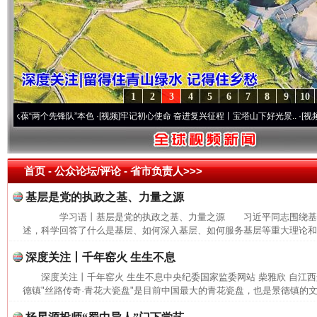
1
2
3
4
5
6
7
8
9
10
“两个先锋队”本色
·[视频]
牢记初心使命 奋进复兴征程丨宝塔山下好光景..
·[视频]
因党而
首页
- 公众论坛/评论 -
省市负责人>>>
基层是党的执政之基、力量之源
学习语丨基层是党的执政之基、力量之源 习近平同志围绕基
述，科学回答了什么是基层、如何深入基层、如何服务基层等重大理论和实
深度关注丨千年窑火 生生不息
深度关注丨千年窑火 生生不息中央纪委国家监委网站 柴雅欣 自江
德镇"丝路传奇·青花大瓷盘"是目前中国最大的青花瓷盘，也是景德镇的文