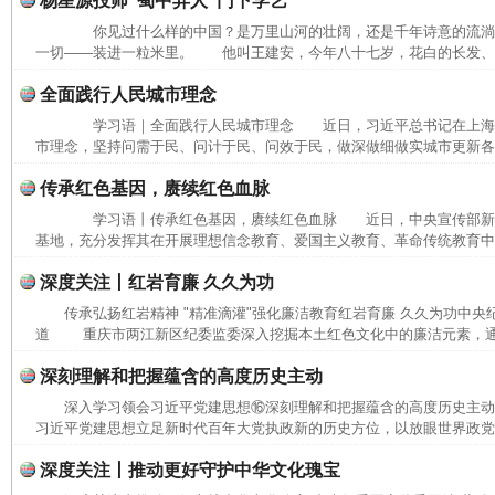
杨星源投师“蜀中异人”门下学艺
你见过什么样的中国？是万里山河的壮阔，还是千年诗意的流
一切——装进一粒米里。 他叫王建安，今年八十七岁，花白的长发、长
全面践行人民城市理念
学习语｜全面践行人民城市理念 近日，习近平总书记在上海
市理念，坚持问需于民、问计于民、问效于民，做深做细做实城市更新各项
传承红色基因，赓续红色血脉
学习语丨传承红色基因，赓续红色血脉 近日，中央宣传部新
基地，充分发挥其在开展理想信念教育、爱国主义教育、革命传统教育中的
深度关注丨红岩育廉 久久为功
传承弘扬红岩精神 "精准滴灌"强化廉洁教育红岩育廉 久久为功中央
道 重庆市两江新区纪委监委深入挖掘本土红色文化中的廉洁元素，通过
深刻理解和把握蕴含的高度历史主动
深入学习领会习近平党建思想⑯深刻理解和把握蕴含的高度历史主
习近平党建思想立足新时代百年大党执政新的历史方位，以放眼世界政党兴
深度关注丨推动更好守护中华文化瑰宝