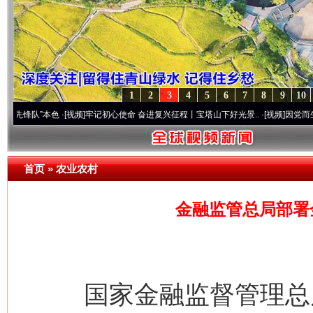
1
2
3
4
5
6
7
8
9
10
”本色
·[视频]
牢记初心使命 奋进复兴征程丨宝塔山下好光景..
·[视频]
因党而生 为党而战
首页
»
农业农村
金融监管总局部署
国家金融监督管理总局