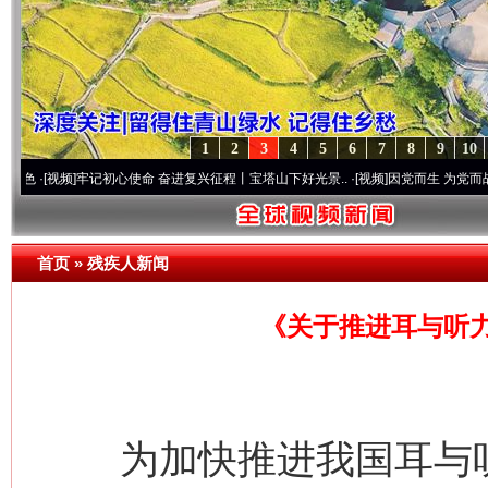
1
2
3
4
5
6
7
8
9
10
]
牢记初心使命 奋进复兴征程丨宝塔山下好光景..
·[视频]
因党而生 为党而战——百年“纪
首页
»
残疾人新闻
《关于推进耳与听
为加快推进我国耳与听