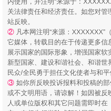
内使用，并注明“来源于：XXXXX
关法律责任和经济责任。如您对管
站反映。
②
凡本网注明“来源：XXXXXX
它媒体，转载目的在于传递更多信
展示国家的国际形象，增强国家软
漫山遍野的桃花与雪山、麦地、白藏房
除了
新型国家、建设和谐社会、和谐世界
民众/全民勇于担任文化使者与和
③
如你所反映投诉报料和投稿的部
或不文明用语，请谅解！如因被反
人或单位版权和其它问题需即时在